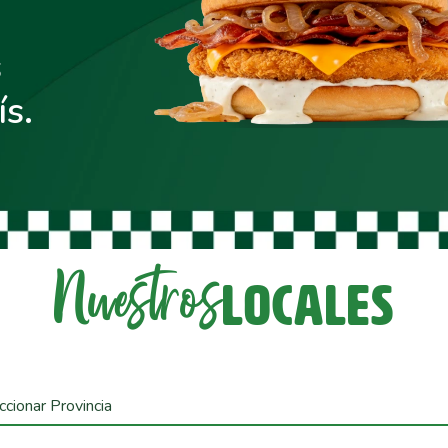
s
ís.
Nuestros
LOCALES